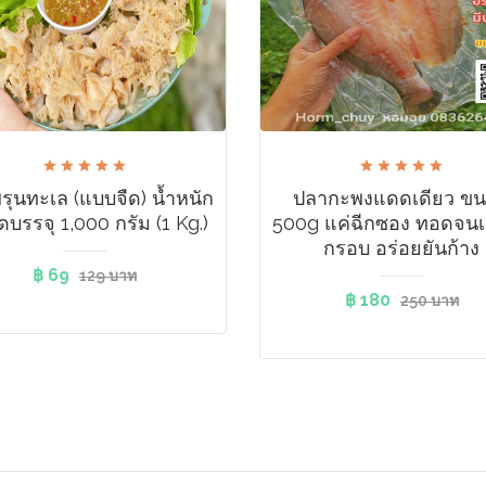
รุนทะเล (แบบจืด) น้ำหนัก
ปลากะพงแดดเดียว ข
บรรจุ 1,000 กรัม (1 Kg.)
500g แค่ฉีกซอง​ ทอดจนเ
กรอบ​ อร่อยยันก้าง
฿ 69
129 บาท
฿ 180
250 บาท