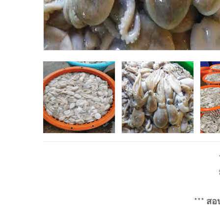
*** สอ